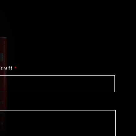
etreff
*