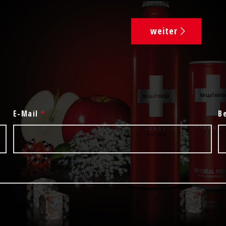
weiter
E-Mail
*
B